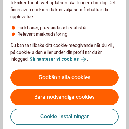
tekniker för att webbplatsen ska fungera för dig. Det
teckningsavgift och eventuella resultatbaserade avgifter.
finns även cookies du kan välja som förbättrar din
upplevelse:
Funktioner, prestanda och statistik
Relevant marknadsföring
Mer information
Du kan ta tillbaka ditt cookie-medgivande när du vill,
på cookie-sidan eller under din profil när du är
inloggad.
Så hanterar vi
cookies
.
Transaktionskostnader
Transaktionskostnader, även kallat courtage, är
Godkänn alla cookies
kostnader för att köpa och sälja innehaven i en fond.
Det är alltså kostnader som fondförvaltaren betalar
för köp och försäljning av värdepapper i fonden.
Bara nödvändiga cookies
Cookie-inställningar