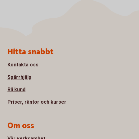
Sidfot
Hitta snabbt
Kontakta oss
Spärrhjälp
Bli kund
Priser, räntor och kurser
Om oss
Vår verksamhet