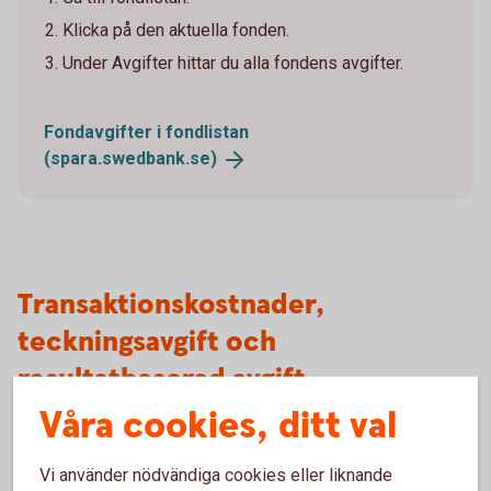
Klicka på den aktuella fonden.
Under Avgifter hittar du alla fondens avgifter.
Fondavgifter i fondlistan
(spara.swedbank.se)
Transaktionskostnader,
teckningsavgift och
resultatbaserad avgift
Våra cookies, ditt val
I vissa fonder tillkommer utöver den årliga avgiften,
inklusive förvaltningsavgiften, andra typer av avgifter. Det
Vi använder nödvändiga cookies eller liknande
kan till exempel gälla transaktionskostnader/courtage,