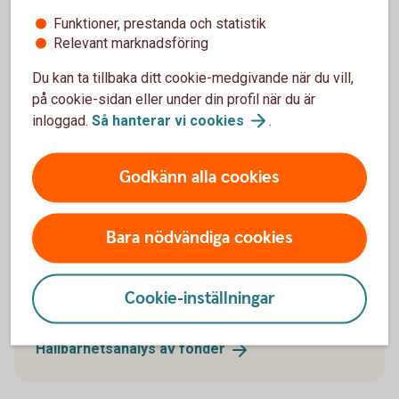
hållbarhet
Funktioner, prestanda och statistik
Relevant marknadsföring
Vilken fondtyp passar dig?
Du kan ta tillbaka ditt cookie-medgivande när du vill,
på cookie-sidan eller under din profil när du är
Vi har både aktivt och passivt förvaltade fonder. Läs
inloggad.
Så hanterar vi
cookies
.
om olika fondtyper och se vad som passar dig.
Godkänn alla cookies
Fondtyper
Bara nödvändiga cookies
Vad gör en fond hållbar?
Är hållbarhet en viktig fråga för dig? Läs mer om hur
Cookie-inställningar
en fond kan vara hållbar, enligt EU:s nya regler.
Hållbarhetsanalys av
fonder