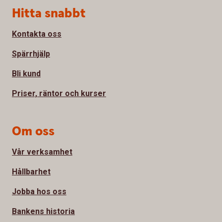
Sidfot
Hitta snabbt
Kontakta oss
Spärrhjälp
Bli kund
Priser, räntor och kurser
Om oss
Vår verksamhet
Hållbarhet
Jobba hos oss
Bankens historia