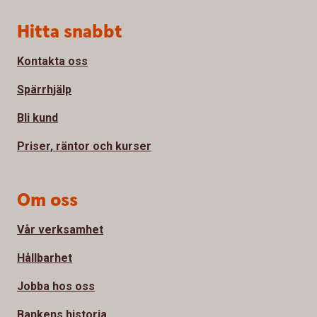
Sidfot
Hitta snabbt
Kontakta oss
Spärrhjälp
Bli kund
Priser, räntor och kurser
Om oss
Vår verksamhet
Hållbarhet
Jobba hos oss
Bankens historia