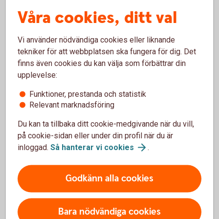
Breakeven = Pris warrant x W/A + Lösenpris
Våra cookies, ditt val
Ger:
Breakeven = 3 x 10 + 100 = 130 kronor
Vi använder nödvändiga cookies eller liknande
Exemplet visar att aktiekursen måste vara 130 kronor på
tekniker för att webbplatsen ska fungera för dig. Det
slutdagen för att den aktuella warranten skall uppnå
finns även cookies du kan välja som förbättrar din
breakeven.
upplevelse:
Funktioner, prestanda och statistik
Delta
Relevant marknadsföring
Du kan ta tillbaka ditt cookie-medgivande när du vill,
Delta är ett mått som anger hur mycket prised på en warrant
på cookie-sidan eller under din profil när du är
ska röra sig vid en enhets förändring i underliggandes pris.
inloggad.
Så hanterar vi
cookies
.
Ett delta på 0,5 betyder att när den underliggande
tillgångens pris rör sig en krona så rör sig warrantens med
0,5 kronor. Om man använder 1 som multiplikator. Storleken
Godkänn alla cookies
på en warrants delta beror på aktiekurs i förhållande till
lösenkurs och återstående löptid. Ju kortare återstående
löptid och djupare in-the-money desto närmare delta 1
Bara nödvändiga cookies
kommer en warrant. För turbowarranter är deltat i praktiken