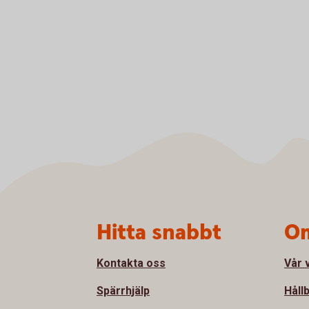
Sidfot
Hitta snabbt
Om
Kontakta oss
Vår 
Spärrhjälp
Håll