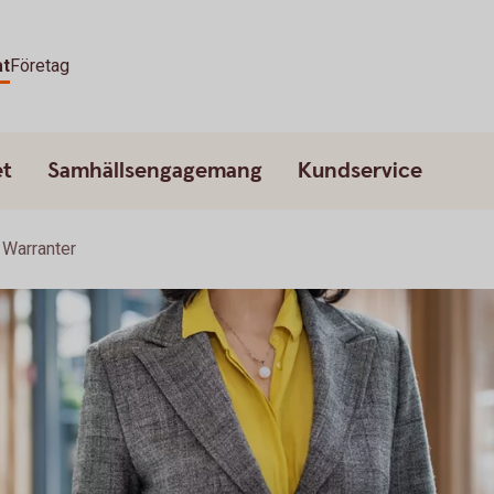
at
Företag
et
Samhällsengagemang
Kundservice
Warranter