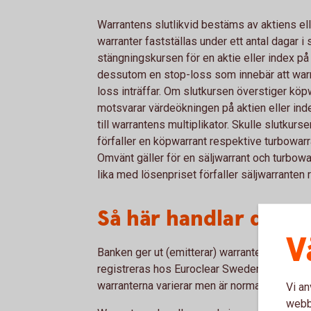
Warrantens slutlikvid bestäms av aktiens ell
warranter fastställas under ett antal dagar i 
stängningskursen för en aktie eller index på
dessutom en stop-loss som innebär att warran
loss inträffar. Om slutkursen överstiger kö
motsvarar värdeökningen på aktien eller ind
till warrantens multiplikator. Skulle slutkurs
förfaller en köpwarrant respektive turbowarra
Omvänt gäller för en säljwarrant och turbowar
lika med lösenpriset förfaller säljwarranten 
Så här handlar du W
V
Banken ger ut (emitterar) warranter på utvald
registreras hos Euroclear Sweden och note
warranterna varierar men är normalt upp till 2
Vi an
webbp