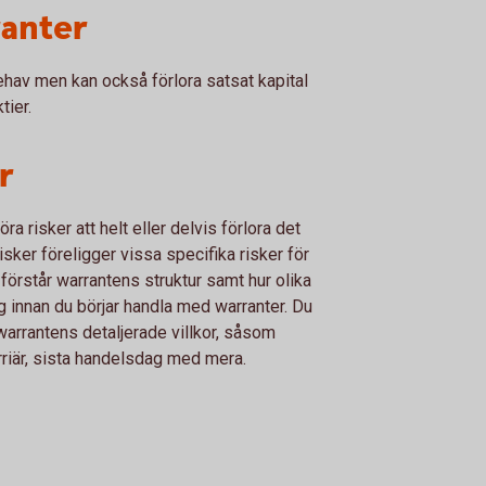
ranter
nehav men kan också förlora satsat kapital
tier.
r
 risker att helt eller delvis förlora det
isker föreligger vissa specifika risker för
u förstår warrantens struktur samt hur olika
g innan du börjar handla med warranter. Du
 warrantens detaljerade villkor, såsom
arriär, sista handelsdag med mera.