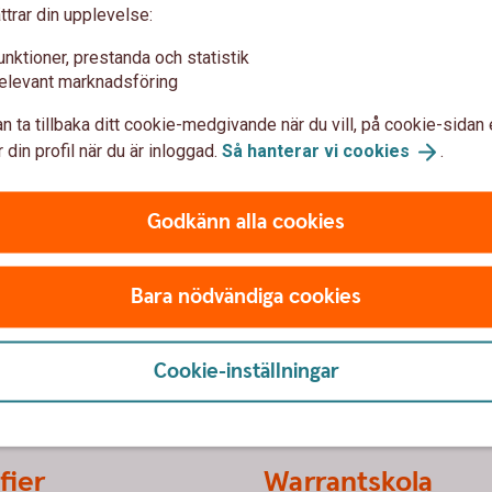
exempelvis 0,1. Det innebär att en warrant
ttrar din upplevelse:
nter per aktie.
unktioner, prestanda och statistik
elevant marknadsföring
n ta tillbaka ditt cookie-medgivande när du vill, på cookie-sidan 
Kontakta os
 din profil när du är inloggad.
Så hanterar vi
cookies
.
r
Mejla till vårt Warran
Godkänn alla cookies
Bara nödvändiga cookies
Cookie-inställningar
fier
Warrantskola