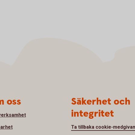
 oss
Säkerhet och
integritet
verksamhet
barhet
Ta tillbaka cookie-medgiva