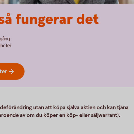
så fungerar det
dgång
gheter
ter
rdeförändring utan att köpa själva aktien och kan tjäna
roende av om du köper en köp- eller säljwarrant).