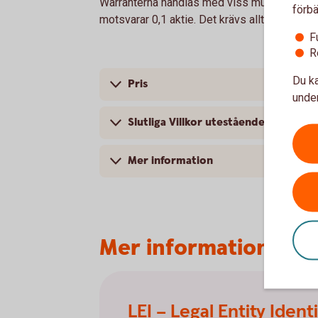
Warranterna handlas med viss multiplikator, 
förbä
motsvarar 0,1 aktie. Det krävs alltså 10 warra
F
R
Du ka
Pris
under
Slutliga Villkor utestående warrante
Mer information
Mer information
LEI – Legal Entity Identi