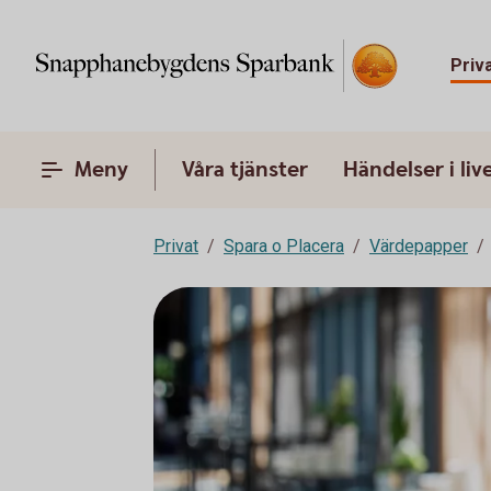
Priv
Meny
Våra tjänster
Händelser i liv
Privat
Spara o Placera
Värdepapper