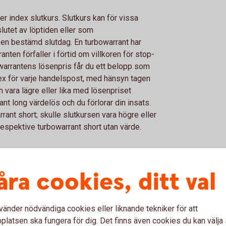
er index slutkurs. Slutkurs kan för vissa
slutet av löptiden eller som
 en bestämd slutdag. En turbowarrant har
ten förfaller i förtid om villkoren för stop-
pwarrantens lösenpris får du ett belopp som
ex för varje handelspost, med hänsyn tagen
en vara lägre eller lika med lösenpriset
nt long värdelös och du förlorar din insats.
rant short; skulle slutkursen vara högre eller
respektive turbowarrant short utan värde.
arranter
åra cookies, ditt val
a aktier eller aktieindex. Warranterna
ras på Stockholmsbörsen. Löptiden för
 år räknat från första försäljningsdagen.
vänder nödvändiga cookies eller liknande tekniker för att
latsen ska fungera för dig. Det finns även cookies du kan välj