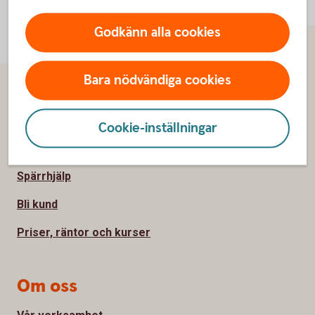
Godkänn alla cookies
Bara nödvändiga cookies
Sidfot
Hitta snabbt
Cookie-inställningar
Kontakta oss
Spärrhjälp
Bli kund
Priser, räntor och kurser
Om oss