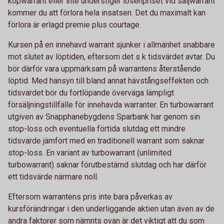
köpwarrant eller inte understiger lösenpriset vid säljwarrant
kommer du att förlora hela insatsen. Det du maximalt kan
förlora är erlagd premie plus courtage.
Kursen på en innehavd warrant sjunker i allmänhet snabbare
mot slutet av löptiden, eftersom det s k tidsvärdet avtar. Du
bör därför vara uppmärksam på warrantens återstående
löptid. Med hänsyn till bland annat hävstångseffekten och
tidsvärdet bör du fortlöpande överväga lämpligt
försäljningstillfälle för innehavda warranter. En turbowarrant
utgiven av Snapphanebygdens Sparbank har genom sin
stop-loss och eventuella förtida slutdag ett mindre
tidsvärde jämfört med en traditionell warrant som saknar
stop-loss. En variant av turbowarrant (unlimited
turbowarrant) saknar förutbestämd slutdag och har därför
ett tidsvärde närmare noll.
Eftersom warrantens pris inte bara påverkas av
kursförändringar i den underliggande aktien utan även av de
andra faktorer som nämnts ovan är det viktigt att du som