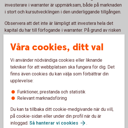
investerare i warranter är uppmärksam, både på marknaden
i stort och kursutvecklingen i den underliggande tillgången.
Observera att det inte är lämpligt att investera hela det
kapital du har till förfogande i warranter. På grund av risken
att förlora hela det investerade beloppet är det mer
Våra cookies, ditt val
lämpligt att investera ett mindre belopp i warranter och
resterande belopp i säkrare placeringar.
Vi använder nödvändiga cookies eller liknande
Den som köper en warrant tar en kreditrisk på utfärdaren.
tekniker för att webbplatsen ska fungera för dig. Det
Risken finns att utfärdaren inte kan fullgöra sitt åtagande på
finns även cookies du kan välja som förbättrar din
slutdagen. När du tänker handla warranter är det därför
upplevelse:
viktigt att handla av utfärdare med hög kreditvärdighet.
Funktioner, prestanda och statistik
Relevant marknadsföring
Du kan ta tillbaka ditt cookie-medgivande när du vill,
på cookie-sidan eller under din profil när du är
inloggad.
Så hanterar vi
cookies
.