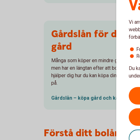
V
Vi an
webbp
Gårdslån för dig so
förbä
gård
F
R
Många som köper en mindre gård idag har 
Du ka
men har en längtan efter att bosätta sig 
under
hjälper dig hur du kan köpa din gård och v
på.
Gårdslån – köpa gård och kanske bli
Förstå ditt bolånee