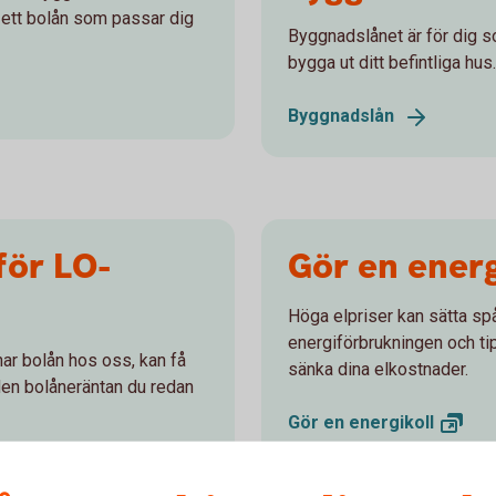
i ett bolån som passar dig
Byggnadslånet är för dig so
bygga ut ditt befintliga hus.
Byggnadslån
för LO-
Gör en energ
Höga elpriser kan sätta spå
energiförbrukningen och t
ar bolån hos oss, kan få
sänka dina elkostnader.
 den bolåneräntan du redan
Gör en
energikoll
tt
LO-förbund