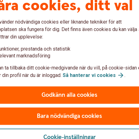
åra cookies, ditt val
vänder nödvändiga cookies eller liknande tekniker för att
latsen ska fungera för dig. Det finns även cookies du kan välj
m vill köpa
ttrar din upplevelse:
unktioner, prestanda och statistik
elevant marknadsföring
kvar sitt vanliga jobb,
n ta tillbaka ditt cookie-medgivande när du vill, på cookie-sidan 
på landet. Våra rådgivare
 din profil när du är inloggad.
Så hanterar vi
cookies
.
ad som är viktigt att tänka
Godkänn alla cookies
månskensbonde?
Bara nödvändiga cookies
rbjudande
Cookie-inställningar