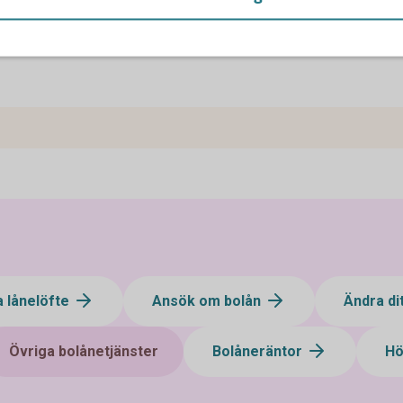
ebär ett stärkt konsumentskydd. Syftet med
tå innehållet i ditt bolåneerbjudande.
a lånelöfte
Ansök om bolån
Ändra di
Övriga bolånetjänster
Bolåneräntor
Hö