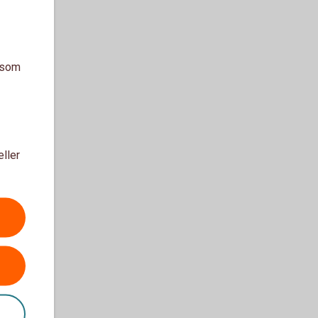
a som
eller