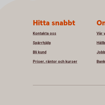
Sidfot
Hitta snabbt
Om
Kontakta oss
Vår 
Spärrhjälp
Håll
Bli kund
Jobb
Priser, räntor och kurser
Bank