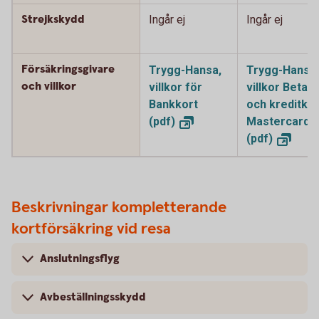
Strejkskydd
Ingår ej
Ingår ej
Försäkringsgivare
Trygg-Hansa,
Trygg-Hansa,
och villkor
villkor för
villkor Betal-
Bankkort
och kreditkor
(pdf)
Mastercard
(pdf)
Beskrivningar kompletterande
kortförsäkring vid resa
Anslutningsflyg
Avbeställningsskydd