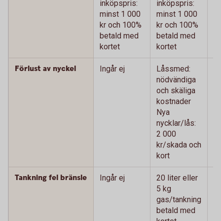
inköpspris:
inköpspris:
m
minst 1 000
minst 1 000
k
kr och 100%
kr och 100%
b
betald med
betald med
ko
kortet
kortet
Förlust av nyckel
Ingår ej
Låssmed:
L
nödvändiga
n
och skäliga
oc
kostnader
k
Nya
N
nycklar/lås:
ny
2 000
0
kr/skada och
oc
kort
Tankning fel bränsle
Ingår ej
20 liter eller
20
5 kg
k
gas/tankning
g
betald med
b