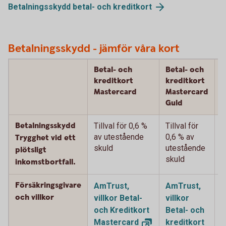
Betalningsskydd betal- och
kreditkort
Betalningsskydd - jämför våra kort
Betal- och
Betal- och
B
kreditkort
kreditkort
k
Mastercard
Mastercard
M
Guld
P
Betalningsskydd
Tillval för 0,6 %
Tillval för
T
av utestående
0,6 % av
%
Trygghet vid ett
skuld
utestående
u
plötsligt
skuld
s
inkomstbortfall.
Försäkringsgivare
AmTrust,
AmTrust,
A
och villkor
villkor Betal-
villkor
v
och Kreditkort
Betal- och
B
Mastercard
kreditkort
k