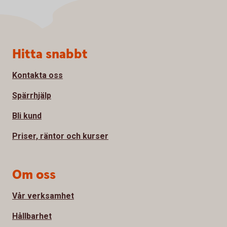
Sidfot
Hitta snabbt
Kontakta oss
Spärrhjälp
Bli kund
Priser, räntor och kurser
Om oss
Vår verksamhet
Hållbarhet