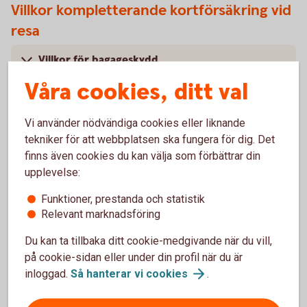
Villkor kompletterande kortförsäkring vid
resa
Villkor för bagageskydd
Våra cookies, ditt val
Villkor för akut sjukdom och olycksfall
Vi använder nödvändiga cookies eller liknande
tekniker för att webbplatsen ska fungera för dig. Det
finns även cookies du kan välja som förbättrar din
upplevelse:
Köpförsäkring
Funktioner, prestanda och statistik
Gäller endast betal- och kreditkort.
Relevant marknadsföring
Under tabellen hittar du förtydligande beskrivningar till de
Du kan ta tillbaka ditt cookie-medgivande när du vill,
olika radrubrikerna.
på cookie-sidan eller under din profil när du är
inloggad.
Så hanterar vi
cookies
.
Köpförsäkring – när du
shoppar