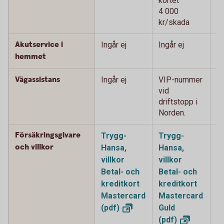
kortet
ko
4 000
4
kr/skada
k
Akutservice i
Ingår ej
Ingår ej
2
0
hemmet
Vägassistans
Ingår ej
VIP-nummer
V
vid
vi
driftstopp i
i 
Norden.
Försäkringsgivare
Trygg-
Trygg-
T
och villkor
Hansa,
Hansa,
H
villkor
villkor
vi
Betal- och
Betal- och
o
kreditkort
kreditkort
k
Mastercard
Mastercard
M
(pdf)
Guld
P
(pdf)
(p