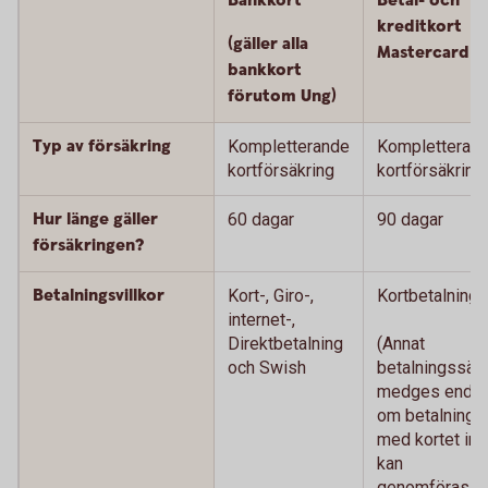
Bankkort
Betal- och
kreditkort
(gäller alla
Mastercard
bankkort
förutom Ung)
Typ av försäkring
Kompletterande
Kompletteran
kortförsäkring
kortförsäkring
Hur länge gäller
60 dagar
90 dagar
försäkringen?
Betalningsvillkor
Kort-, Giro-,
Kortbetalning
internet-,
Direktbetalning
(Annat
och Swish
betalningssätt
medges endas
om betalning
med kortet int
kan
genomföras.