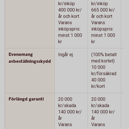
kr/inköp
kr/inköp
kr
400 000 kr/
665 000 kr/
66
år och kort
år och kort
oc
Varans
Varans
V
inköpspris:
inköpspris:
in
minst 1 000
minst 1 000
m
kr
kr
kr
Evenemang
Ingår ej
(100% betalt
(1
med kortet)
me
avbeställningsskydd
10 000
1
kr/försäkrad
kr
40 000
4
kr/kort
kr
Förlängd garanti
20 000
20 000
2
kr/skada
kr/skada
k
140 000 kr/
140 000 kr/
14
år
år
V
Varans
Varans
in