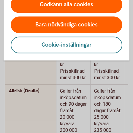
Godkänn alla cookies
Köpförsäkring - jämför våra kort
Bara nödvändiga cookies
Betal- och
Betal- och
B
kreditkort
kreditkort
k
Mastercard
Mastercard
M
Cookie-inställningar
Guld
P
Prisskydd
Max 15 000
Max 15 000
M
kr
kr
kr
Prisskillnad:
Prisskillnad:
Pr
minst 300 kr
minst 300 kr
mi
Allrisk (Drulle)
Gäller från
Gäller från
Gä
inköpsdatum
inköpsdatum
i
och 90 dagar
och 180
o
framåt:
dagar framåt:
da
20 000
25 000
2
kr/vara
kr/vara
kr
200 000
235 000
2