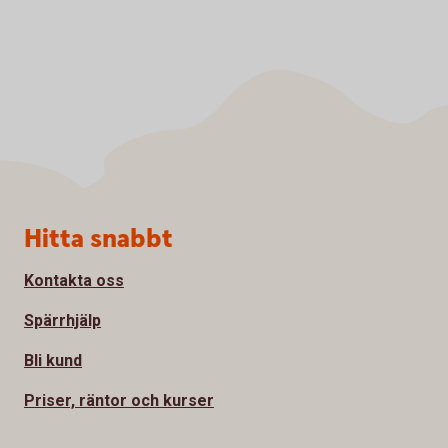
Sidfot
Hitta snabbt
Kontakta oss
Spärrhjälp
Bli kund
Priser, räntor och kurser