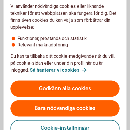
Vi använder nödvändiga cookies eller liknande
tekniker för att webbplatsen ska fungera för dig. Det
finns även cookies du kan välja som förbättrar din
upplevelse:
Funktioner, prestanda och statistik
Relevant marknadsföring
Du kan ta tillbaka ditt cookie-medgivande när du vill,
Skaffa ersättningskort
på cookie-sidan eller under din profil när du är
inloggad.
Så hanterar vi
cookies
.
Om du ha slagit fel PIN-kod 3 gånger så spärras
kortet och kommer att behållas av automaten
Du kan inte öppna upp ett som spärrats
Godkänn alla cookies
Om detta skett så beställer du alltid ett nytt kort -
ett ersättningskort. Du får då behålla samma
PIN-kod som till föregående kort
Bara nödvändiga cookies
Skaffa
ersättningskort
Cookie-inställningar