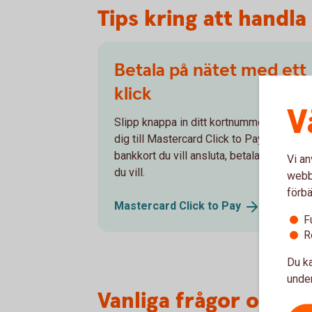
Tips kring att handl
Betala på nätet med ett
klick
V
Slipp knappa in ditt kortnummer – anslut
dig till Mastercard Click to Pay. Välj vilka
bankkort du vill ansluta, betala med det
Vi an
du vill.
webbp
förbä
Mastercard Click to
Pay
F
R
Du ka
under
Vanliga frågor och s