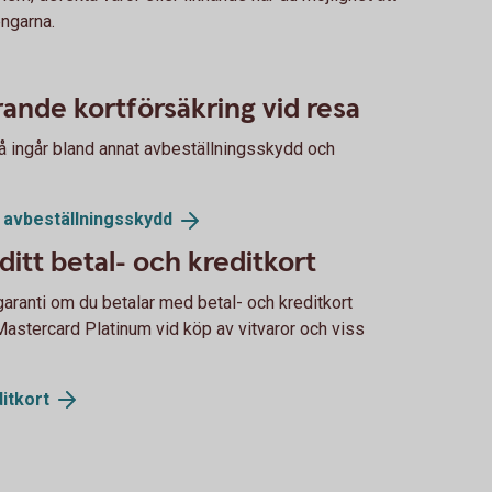
engarna.
ande kortförsäkring vid resa
så ingår bland annat avbeställningsskydd och
d
avbeställningsskydd
ditt betal- och kreditkort
sgaranti om du betalar med betal- och kreditkort
astercard Platinum vid köp av vitvaror och viss
itkort