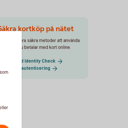
Säkra kortköp på nätet
Det finns flera säkra metoder att använda
sig av när du betalar med kort online.
Mastercard Identity
Check
Stark
kundautentisering
a som
eller