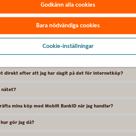
Godkänn alla cookies
netköp?
Bara nödvändiga cookies
handlar med mitt kort på nätet?
Cookie-inställningar
etköp?
 direkt efter att jag har slagit på det för internetköp?
 nätet?
räfta mina köp med Mobilt BankID när jag handlar?
 hur gör jag då?