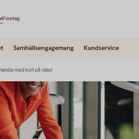
at
Företag
et
Samhällsengagemang
Kundservice
Handla med kort på nätet