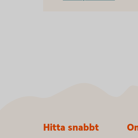
Sidfot
Hitta snabbt
Om