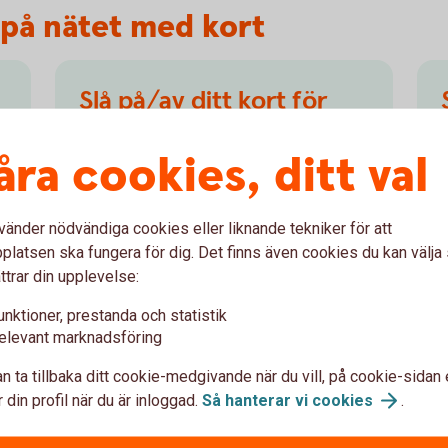
a på nätet med kort
Slå på/av ditt kort för
internetköp
åra cookies, ditt val
För att kunna handla på nätet behöver du
slå på ditt kort för internetköp, det gör du
enkelt i internetbanken eller i appen.
vänder nödvändiga cookies eller liknande tekniker för att
latsen ska fungera för dig. Det finns även cookies du kan välj
Slå på/av ditt kort för
internetköp
ttrar din upplevelse:
unktioner, prestanda och statistik
elevant marknadsföring
n ta tillbaka ditt cookie-medgivande när du vill, på cookie-sidan 
 din profil när du är inloggad.
Så hanterar vi
cookies
.
var om att handla på nätet