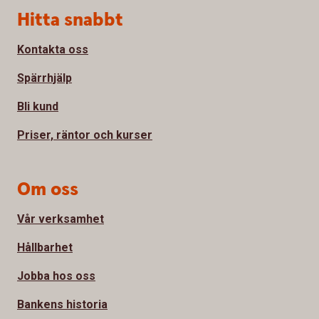
Sidfot
Hitta snabbt
Kontakta oss
Spärrhjälp
Bli kund
Priser, räntor och kurser
Om oss
Vår verksamhet
Hållbarhet
Jobba hos oss
Bankens historia