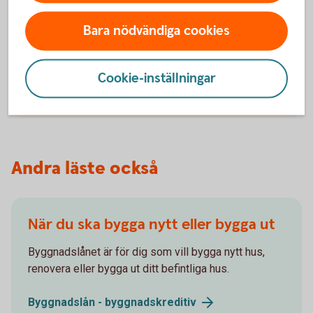
Blankett för tilläggsarbete att använda
tillsammans med
hantverkaravtal
Bara nödvändiga cookies
Blanketten för tilläggsarbete att använda
tillsammans med
entreprenadkontrakt
Konsumentverkets informationssida om att
Cookie-inställningar
anlita
bygghantverkare
Andra läste också
När du ska bygga nytt eller bygga ut
Byggnadslånet är för dig som vill bygga nytt hus,
renovera eller bygga ut ditt befintliga hus.
Byggnadslån -
byggnadskreditiv