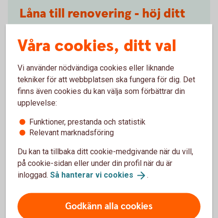
Låna till renovering - höj ditt
bolån
Våra cookies, ditt val
Finansiera din renovering genom att höja ditt bolån.
Du kan låna upp till 80 procent av bostadens värde.
Vi använder nödvändiga cookies eller liknande
Lägsta belopp vid höjning är 100 000 kronor.
tekniker för att webbplatsen ska fungera för dig. Det
finns även cookies du kan välja som förbättrar din
Höj ditt
bolån
upplevelse:
Funktioner, prestanda och statistik
Relevant marknadsföring
Du kan ta tillbaka ditt cookie-medgivande när du vill,
Blanketter och tips från
på cookie-sidan eller under din profil när du är
inloggad.
Så hanterar vi
cookies
.
Konsumentverket
Hantverkaravtal
Godkänn alla cookies
Entreprenadkontrakt