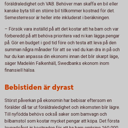
föräldraledighet och VAB. Behöver man skaffa en bil eller
kanske byta till en större bil tillkommer kostnad för det.
Semesterresor är heller inte inkluderat i beräkningen.
– Försök vara inställd på att det kostar att ha barn och var
förberedd på att behöva prioritera vad ni kan lägga pengar
på. Gör en budget i god tid före och testa att leva på den
summan några månader för att se vad du kan dra in på och
hur du kan anpassa din ekonomi innan det blir skarpt läge,
säger Madelén Falkenhäll, Swedbanks ekonom inom
finansiell hälsa.
Bebistiden är dyrast
Störst påverkan på ekonomin har bebisar eftersom en
förälder då tar ut föräldraledighet och inkomsten blir lägre.
Till nyfödda behövs också saker som barnvagn och
bilbarnstol som kostar mycket pengar att köpa. Det första
levnadsåret är kostnaden för att ha barn omkring 160 000