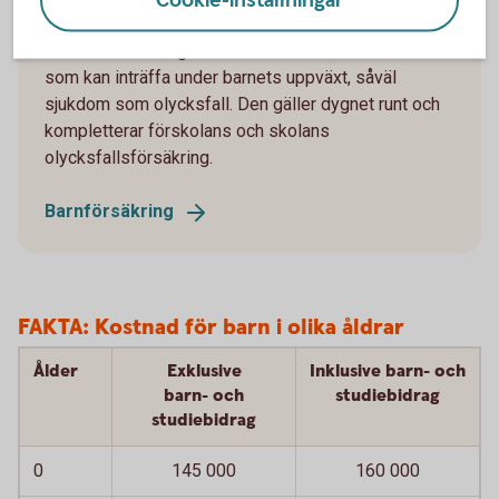
Barnförsäkring
Vår barnförsäkring omfattar oförutsedda händelser
som kan inträffa under barnets uppväxt, såväl
sjukdom som olycksfall. Den gäller dygnet runt och
kompletterar förskolans och skolans
olycksfallsförsäkring.
Barnförsäkring
FAKTA: Kostnad för barn i olika åldrar
Ålder
Exklusive
Inklusive barn- och
barn- och
studiebidrag
studiebidrag
0
145 000
160 000