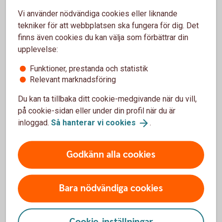
Nyttiga tjänster för dig som är under 18 år
Vi använder nödvändiga cookies eller liknande
Barn- och
ungdomsguiden
tekniker för att webbplatsen ska fungera för dig. Det
finns även cookies du kan välja som förbättrar din
upplevelse:
Funktioner, prestanda och statistik
Relevant marknadsföring
Gravidförsäkring
Du kan ta tillbaka ditt cookie-medgivande när du vill,
Är du i väntans tider? Skaffa dig ekonomiskt
på cookie-sidan eller under din profil när du är
skydd vid komplikationer under graviditeten,
inloggad.
Så hanterar vi
cookies
.
förlossningen och tiden närmast efter.
Godkänn alla cookies
Gravidförsäkring
Bara nödvändiga cookies
Cookie-inställningar