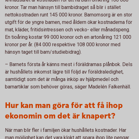
kronor. Tar man hänsyn till barnbidraget så blir i stället
nettokostnaden runt 145 000 kronor. Barnomsorg är en stor
utgift för de yngre barnen, med åldern ökar kostnaderna för
mat, kläder, fritidsintressen och vecko- eller månadspeng.
En tioåring kostar 99 000 kronor och en artonåring 121 000
kronor per år. (84 000 respektive 108 000 kronor med
hänsyn taget till barn/studiebidrag).
– Barnets första år känns mest i föräldrarnas plånbok. Dels
är hushållets inkomst lägre till följd av föräldraledighet,
samtidigt som det är många inköp av hjälpmedel och
barnartiklar som behöver göras, säger Madelén Falkenhäll.
Hur kan man göra för att få ihop
ekonomin om det är knapert?
När man blir fler i familjen ökar hushållets kostnader. Har
man möjlighet kan det vara klokt att spara ihop lite pengar