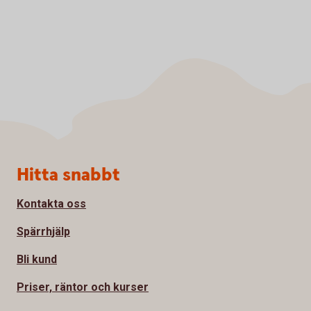
Sidfot
Hitta snabbt
Kontakta oss
Spärrhjälp
Bli kund
Priser, räntor och kurser