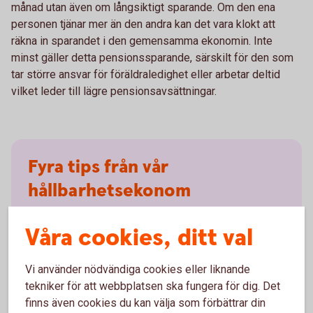
månad utan även om långsiktigt sparande. Om den ena
personen tjänar mer än den andra kan det vara klokt att
räkna in sparandet i den gemensamma ekonomin. Inte
minst gäller detta pensionssparande, särskilt för den som
tar större ansvar för föräldraledighet eller arbetar deltid
vilket leder till lägre pensionsavsättningar.
Fyra tips från vår
hållbarhetsekonom
Bestäm vad som är rättvist för er
Våra cookies, ditt val
Ska ni ha gemensam, delad eller en egen
Vi använder nödvändiga cookies eller liknande
variant utifrån era förutsättningar? Försök
tekniker för att webbplatsen ska fungera för dig. Det
diskutera er fram till en lösning som känns bra.
finns även cookies du kan välja som förbättrar din
Och glöm inte hur ni ska hantera oförutsedda