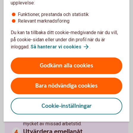
upplevelse:
händelser
Gör en budget
Funktioner, prestanda och statistik
Relevant marknadsföring
Gör en budget och följ upp med jämna
mellanrum för att se att ni följer er plan. Spara
Du kan ta tillbaka ditt cookie-medgivande när du vill,
alla kvitton under några månader för att få en
på cookie-sidan eller under din profil när du är
uppfattning om vilka utgifter ni har och vem
inloggad.
Så hanterar vi
cookies
.
som oftast betalar vad.
Godkänn alla cookies
Inkludera sparande
Sparande brukar man dela in i tre delar: buffert
Bara nödvändiga cookies
för oförutsedda utgifter, långsiktigt sparande
samt pension. Räkna in sparande i er
gemensamma ekonomi och kompensera gärna
Cookie-inställningar
den som tar större ansvar för föräldraledighet
och deltidsarbete. Pensionen påverkas väldigt
mycket av missad arbetstid.
Utvärdera emellanåt