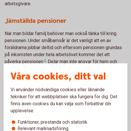
arbetsgivare.
Jämställda pensioner
När man bildar familj behöver man också tänka till kring
pensionen. Under småbarnsår är det vanligt att en av
föräldrarna jobbar deltid och eftersom pensionen grundas
på inkomsten under hela arbetslivet kommer det att
påverka
pensionen
2
. Delar man inte ansvar för hem och
familj lika behöver man se till så att den som till exempel
Våra cookies, ditt val
fortsätter jobba heltid kompenserar den som eventuellt
jobbar deltid ekonomiskt. Inte bara för den löpande lönen
Vi använder nödvändiga cookies eller liknande
varje månad utan också för den lägre avsättning till pension
tekniker för att webbplatsen ska fungera för dig. Det
som sker till följd av det. Man kan till exempel föra över
finns även cookies du kan välja som förbättrar din
pensionsrätter eller spara till pension i den andras namn.
upplevelse:
På så sätt ökar man förutsättningarna för en hållbar
ekonomi genom hela livet för båda två.
Funktioner, prestanda och statistik
Relevant marknadsföring