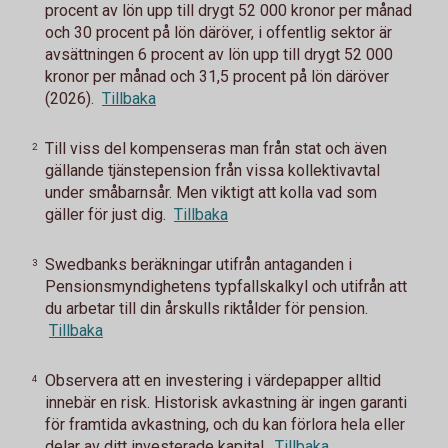
procent av lön upp till drygt 52 000 kronor per månad
och 30 procent på lön däröver, i offentlig sektor är
avsättningen 6 procent av lön upp till drygt 52 000
kronor per månad och 31,5 procent på lön däröver
(2026).
Tillbaka
Till viss del kompenseras man från stat och även
2
gällande tjänstepension från vissa kollektivavtal
under småbarnsår. Men viktigt att kolla vad som
gäller för just dig.
Tillbaka
Swedbanks beräkningar utifrån antaganden i
3
Pensionsmyndighetens typfallskalkyl och utifrån att
du arbetar till din årskulls riktålder för pension.
Tillbaka
Observera att en investering i värdepapper alltid
4
innebär en risk. Historisk avkastning är ingen garanti
för framtida avkastning, och du kan förlora hela eller
delar av ditt investerade kapital.
Tillbaka