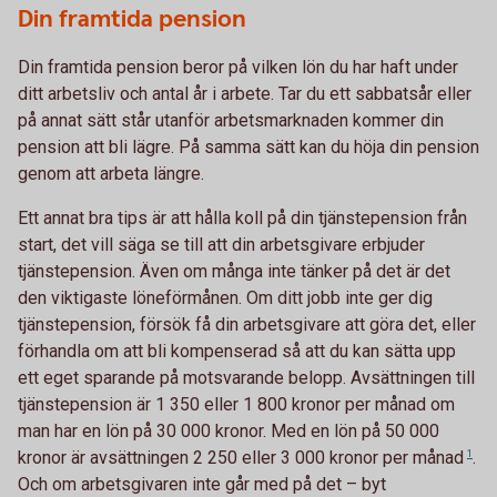
Din framtida pension
Din framtida pension beror på vilken lön du har haft under
ditt arbetsliv och antal år i arbete. Tar du ett sabbatsår eller
på annat sätt står utanför arbetsmarknaden kommer din
pension att bli lägre. På samma sätt kan du höja din pension
genom att arbeta längre.
Ett annat bra tips är att hålla koll på din tjänstepension från
start, det vill säga se till att din arbetsgivare erbjuder
tjänstepension. Även om många inte tänker på det är det
den viktigaste löneförmånen. Om ditt jobb inte ger dig
tjänstepension, försök få din arbetsgivare att göra det, eller
förhandla om att bli kompenserad så att du kan sätta upp
ett eget sparande på motsvarande belopp. Avsättningen till
tjänstepension är 1 350 eller 1 800 kronor per månad om
man har en lön på 30 000 kronor. Med en lön på 50 000
kronor är avsättningen 2 250 eller 3 000 kronor per
månad
1
.
Och om arbetsgivaren inte går med på det – byt