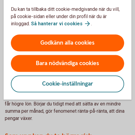
Börja tidigt, spara mindre
Du kan ta tillbaka ditt cookie-medgivande när du vill,
på cookie-sidan eller under din profil när du är
Har man jobbat heltid ett helt arbetsliv kan räkna med att få
inloggad.
Så hanterar vi
cookies
.
runt 70 procent av sin inkomst i allmän pension och
tjänstepension
3
. Vill du förbättra din ekonomi som
pensionär är det smart att även spara själv till din pension.
Godkänn alla cookies
2024 höjdes pensionsåldern och kommer fortsätta höjas
successivt. Med ett sparande kan du också skapa en
flexibilitet kring hur och när du vill gå i pension. Om du inte
Bara nödvändiga cookies
har tagit tag i ditt pensionssparande ännu, är nu en bra tid
att göra det. Du är fortfarande ung, och ju tidigare du börjar
spara till din pension, desto lägre belopp behöver du sätta
Cookie-inställningar
undan. Ett sparande på 500 kronor per månad är en bra start
om du har möjlighet – och öka sedan på det allteftersom du
får högre lön. Börjar du tidigt med att sätta av en mindre
summa per månad, gör fenomenet ränta-på-ränta, att dina
pengar växer.