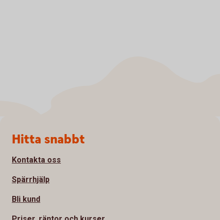
Sidfot
Hitta snabbt
Kontakta oss
Spärrhjälp
Bli kund
Priser, räntor och kurser