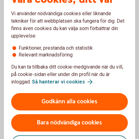
åldrar.
Vi använder nödvändiga cookies eller liknande
Pensionstips för olika åldrar
tekniker för att webbplatsen ska fungera för dig. Det
finns även cookies du kan välja som förbättrar din
upplevelse:
Funktioner, prestanda och statistik
Relevant marknadsföring
Börja spara till pension
Du kan ta tillbaka ditt cookie-medgivande när du vill,
Låt oss hjälpa dig att komma igång med
på cookie-sidan eller under din profil när du är
pensionssparandet till din framtida pension!
inloggad.
Så hanterar vi cookies
.
Pensionsspara privat - räkna ut din pension
Godkänn alla cookies
Bara nödvändiga cookies
Få hjälp att spara till dig själv