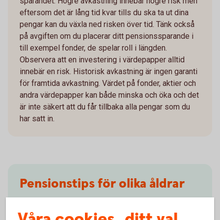
sparandet. Högre avkastning innebär högre risk men
eftersom det är lång tid kvar tills du ska ta ut dina
pengar kan du växla ned risken över tid. Tänk också
på avgiften om du placerar ditt pensionssparande i
till exempel fonder, de spelar roll i längden.
Observera att en investering i värdepapper alltid
innebär en risk. Historisk avkastning är ingen garanti
för framtida avkastning. Värdet på fonder, aktier och
andra värdepapper kan både minska och öka och det
är inte säkert att du får tillbaka alla pengar som du
har satt in.
Pensionstips för olika åldrar
Ska du börja pensionsspara, men är osäker på hur du
Våra cookies, ditt val
kommer i gång? Ta del av våra pensionstips för olika