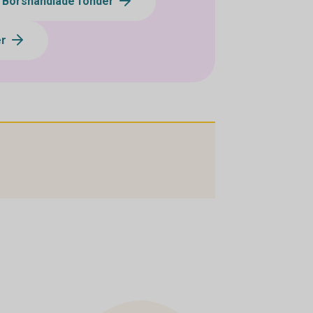
- Börshandlade fonder
er