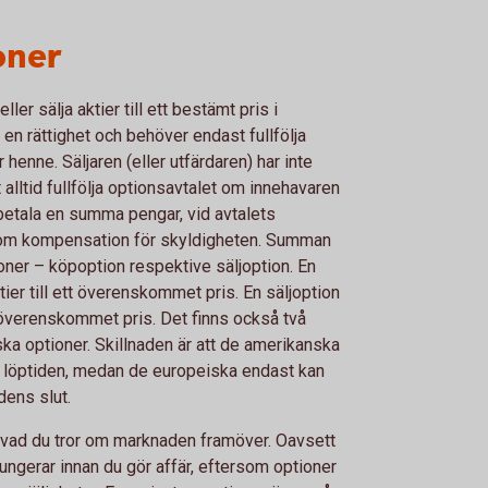
oner
ler sälja aktier till ett bestämt pris i
 en rättighet och behöver endast fullfölja
 henne. Säljaren (eller utfärdaren) har inte
 alltid fullfölja optionsavtalet om innehavaren
 betala en summa pengar, vid avtalets
som kompensation för skyldigheten. Summan
ioner – köpoption respektive säljoption. En
ier till ett överenskommet pris. En säljoption
tt överenskommet pris. Det finns också två
ka optioner. Skillnaden är att de amerikanska
r löptiden, medan de europeiska endast kan
dens slut.
å vad du tror om marknaden framöver. Oavsett
 fungerar innan du gör affär, eftersom optioner