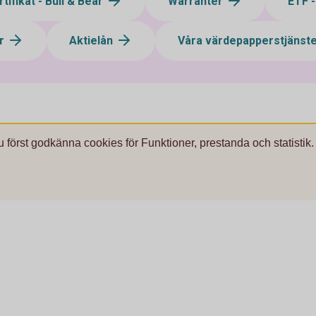
tifikat - Bull & Bear
Warranter
ETF 
ar
Aktielån
Våra värdepapperstjänst
u först godkänna cookies för Funktioner, prestanda och statistik.