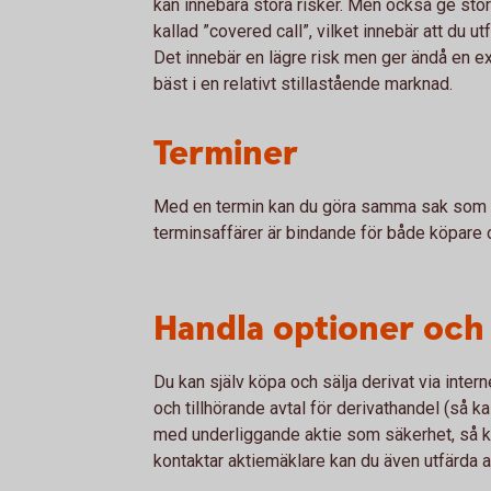
kan innebära stora risker. Men också ge stora
kallad ”covered call”, vilket innebär att du u
Det innebär en lägre risk men ger ändå en ex
bäst i en relativt stillastående marknad.
Terminer
Med en termin kan du göra samma sak som m
terminsaffärer är bindande för både köpare o
Handla optioner och
Du kan själv köpa och sälja derivat via inte
och tillhörande avtal för derivathandel (så k
med underliggande aktie som säkerhet, så ka
kontaktar aktiemäklare kan du även utfärda a