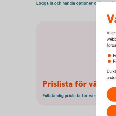
Logga in och handla optioner och
termin
V
Vi an
webbp
förbä
F
R
Du ka
under
Prislista för värd
Fullständig prislista för
värdepappers