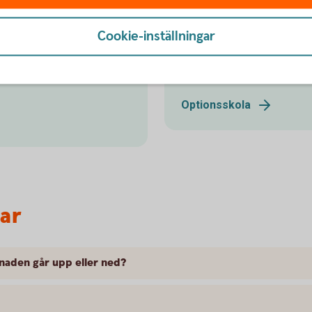
dentifier
Optionsskol
Cookie-inställningar
r andra finansiella
Lär dig mer om värdepappe
Optionsskola
var
naden går upp eller ned?