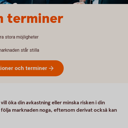
h terminer
ra stora möjligheter
marknaden står stilla
tioner och
terminer
ll öka din avkastning eller minska risken i din
 följa marknaden noga, eftersom derivat också kan