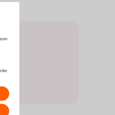
a som
eller