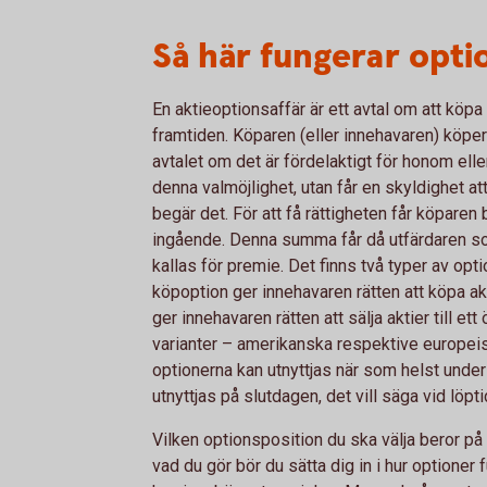
Så här fungerar opti
En aktieoptionsaffär är ett avtal om att köpa el
framtiden. Köparen (eller innehavaren) köper
avtalet om det är fördelaktigt för honom eller
denna valmöjlighet, utan får en skyldighet att
begär det. För att få rättigheten får köparen
ingående. Denna summa får då utfärdaren 
kallas för premie. Det finns två typer av opt
köpoption ger innehavaren rätten att köpa akt
ger innehavaren rätten att sälja aktier till e
varianter – amerikanska respektive europeis
optionerna kan utnyttjas när som helst unde
utnyttjas på slutdagen, det vill säga vid löpti
Vilken optionsposition du ska välja beror p
vad du gör bör du sätta dig in i hur optioner