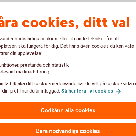
er
åra cookies, ditt val
vänder nödvändiga cookies eller liknande tekniker för att
latsen ska fungera för dig. Det finns även cookies du kan välj
ttrar din upplevelse:
Prislista
unktioner, prestanda och statistik
elevant marknadsföring
n ta tillbaka ditt cookie-medgivande när du vill, på cookie-sidan 
 din profil när du är inloggad.
Så hanterar vi
cookies
.
epappershandel
Godkänn alla cookies
handel
Bara nödvändiga cookies