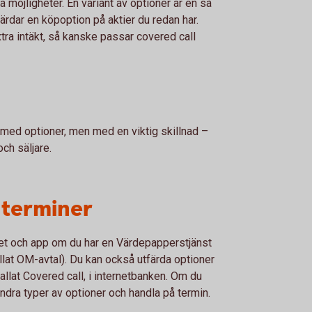
 möjligheter. En variant av optioner är en så
tfärdar en köpoption på aktier du redan har.
tra intäkt, så kanske passar covered call
ed optioner, men med en viktig skillnad –
ch säljare.
 terminer
rnet och app om du har en Värdepapperstjänst
allat OM-avtal). Du kan också utfärda optioner
llat Covered call, i internetbanken. Om du
ndra typer av optioner och handla på termin.