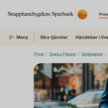
Priv
Meny
Våra tjänster
Händelser i liv
Privat
Spara o Placera
Värdepapper