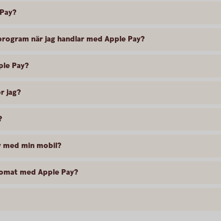
 Pay?
sprogram när jag handlar med Apple Pay?
pple Pay?
r jag?
?
av med min mobil?
utomat med Apple Pay?