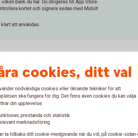
ilken bank du har. Du dirigeras till App Store.
ntrollera kortet och signera sedan med Mobilt
 klart att användas.
åra cookies, ditt val
mar mellan 13 och 17
rt till Apple Pay och betala med mobilen.
vänder nödvändiga cookies eller liknande tekniker för att
latsen ska fungera för dig. Det finns även cookies du kan välj
r din vårdnadshavare lämna ett godkännande i
ttrar din upplevelse:
ågot av våra bankkort (bankkort Mastercard
card).
unktioner, prestanda och statistik
elevant marknadsföring
n ta tillbaka ditt cookie-medgivande när du vill, på cookie-sidan 