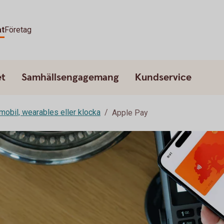
at
Företag
et
Samhällsengagemang
Kundservice
mobil, wearables eller klocka
Apple Pay