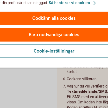
 din profil när du är inloggad.
Så hanterar vi
cookies
.
dshavare:
Så gör du som är
Efter att vårdnadshavaren 
Godkänn alla cookies
internetbanken kan du, inom
n eller Övriga tjänster –
ett kort i Apple Wallet.
Bara nödvändiga cookies
å igenom flödet.
Öppna appen Wallet/Plå
Tryck på "+" för att lägga t
Cookie-inställningar
Tryck på Bank- eller kred
Skanna eller lägg in kort
Komplettera kortuppgift
kortet
Godkänn villkoren.
Välj hur du vill verifiera d
Textmeddelande/SMS:
Ett SMS med en aktiveri
visas. Om koden inte lägg
Koden är giltig i 60 minut