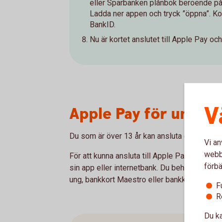
eller Sparbanken plånbok beroende på v
Ladda ner appen och tryck ”öppna”. Ko
BankID.
Nu är kortet anslutet till Apple Pay och
V
Apple Pay för ungdo
Du som är över 13 år kan ansluta ditt bankko
Vi an
webbp
För att kunna ansluta till Apple Pay behöve
förbä
sin app eller internetbank. Du behöver ha n
ung, bankkort Maestro eller bankkort Master
F
R
Du ka