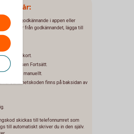
 13-17 år:
har lämnat godkännande i appen eller
 24 timmar från godkännandet, lägga till
nbok.
ill ett nytt kort.
itkort och sen Fortsätt.
uppgifterna manuellt.
erna. Säkerhetskoden finns på baksidan av
ig.
ngskod skickas till telefonnumret som
s till automatiskt skriver du in den själv.
er.