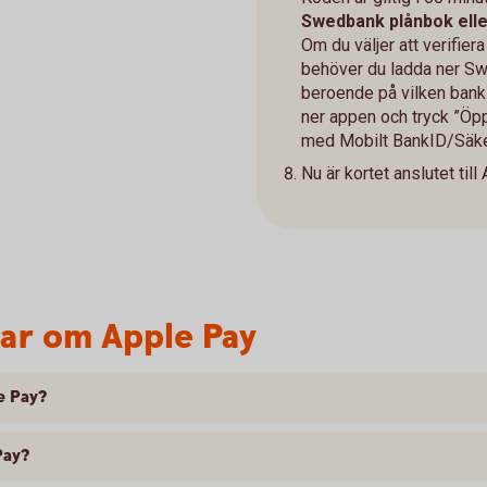
Swedbank plånbok elle
Om du väljer att verifie
behöver du ladda ner Sw
beroende på vilken bank 
ner appen och tryck ”Öpp
med Mobilt BankID/Säke
Nu är kortet anslutet til
var om Apple Pay
e Pay?
Pay?