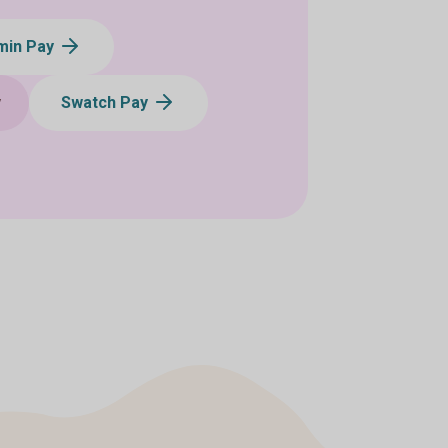
min Pay
y
Swatch Pay