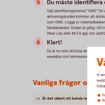
Du måste identifiera 
Välj identifieringsmetod ”SMS” för a
aktiveringskoden kommer att skickas
som SMS. Logga in i internetbanken 
Meddelanden. Koden är giltig i 60 
Wear Lite eller Mi Fit app och slutf
Klart!
Du är nu redo att börja använda din 
wearable mot terminalen där symbol
V
Vi an
Vanliga frågor och s
webbp
förbä
F
Är det säkert att betala med Xiaomi
R