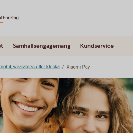
at
Företag
et
Samhällsengagemang
Kundservice
mobil, wearables eller klocka
Xiaomi Pay