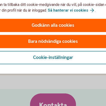
n ta tillbaka ditt cookie-medgivande när du vill, på cookie-sidan 
r att betala med?
 din profil när du är inloggad.
Så hanterar vi
cookies
.
sprogram när jag handlar med Xiaomi Pay?
Godkänn alla cookies
sautomat med min wearable från Xiaomi Pay?
Bara nödvändiga cookies
av med min wearable?
Cookie-inställningar
g?
Kontakta