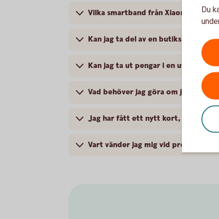
Du ka
Vilka smartband från Xiaomi fungera
under
Kan jag ta del av en butiks medlem
Kan jag ta ut pengar i en uttagning
Vad behöver jag göra om jag blivit 
Jag har fått ett nytt kort, vad gör ja
Vart vänder jag mig vid problem?