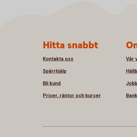
Sidfot
Hitta snabbt
Om
Kontakta oss
Vår 
Spärrhjälp
Håll
Bli kund
Jobb
Priser, räntor och kurser
Bank