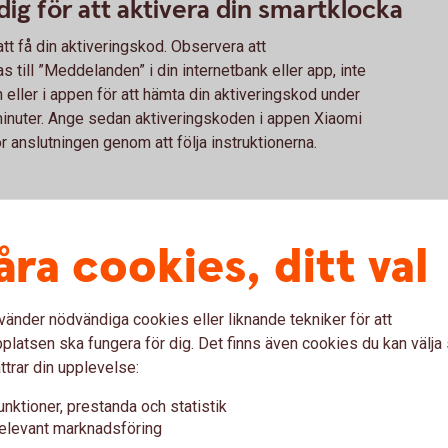
dig för att aktivera din smartklocka
tt få din aktiveringskod. Observera att
 till ”Meddelanden” i din internetbank eller app, inte
eller i appen för att hämta din aktiveringskod under
minuter. Ange sedan aktiveringskoden i appen Xiaomi
ör anslutningen genom att följa instruktionerna.
wearable i butik. Du betalar genom att blippa din
en för kontaktlösa betalningar visas.
åra cookies, ditt val
vänder nödvändiga cookies eller liknande tekniker för att
var om Xiaomi Pay
latsen ska fungera för dig. Det finns även cookies du kan välj
ttrar din upplevelse:
unktioner, prestanda och statistik
 Pay ?
elevant marknadsföring