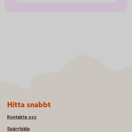
Sidfot
Hitta snabbt
Kontakta oss
Spärrhjälp