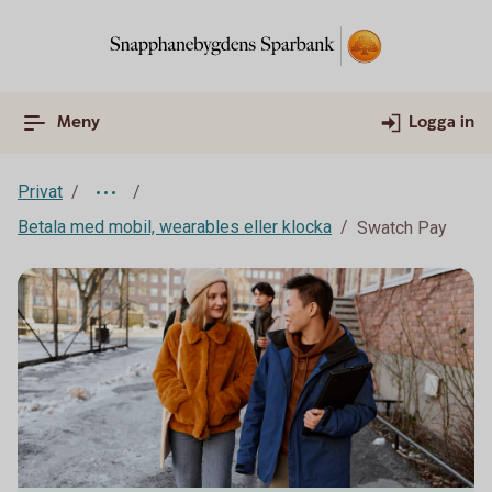
Meny
Logga in
Privat
Betala med mobil, wearables eller klocka
Swatch Pay