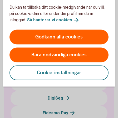
Pay?
Du kan ta tillbaka ditt cookie-medgivande när du vill,
Om du har frågor eller funderingar om Swatch Pay,
på cookie-sidan eller under din profil när du är
vänd dig till Swatch för mer information.
inloggad.
Så hanterar vi
cookies
.
Swatch Pay
(swatch.com)
Godkänn alla cookies
Bara nödvändiga cookies
Blippa med mobil eller klocka
Cookie-inställningar
Apple Pay
DigiSeq
Fidesmo Pay