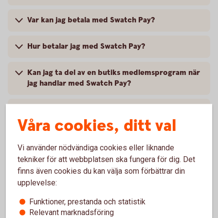
Var kan jag betala med Swatch Pay?
Hur betalar jag med Swatch Pay?
Kan jag ta del av en butiks medlemsprogram när
jag handlar med Swatch Pay?
Vad behöver jag göra om jag blivit av med min
Våra cookies, ditt val
klocka?
Vart vänder jag mig vid problem?
Vi använder nödvändiga cookies eller liknande
tekniker för att webbplatsen ska fungera för dig. Det
finns även cookies du kan välja som förbättrar din
upplevelse:
Vill du veta mer om Swatch
Funktioner, prestanda och statistik
Relevant marknadsföring