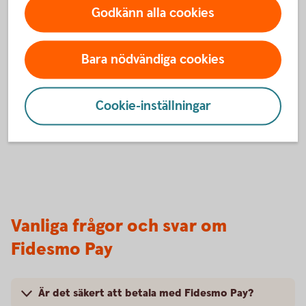
Du är nu redo att börja använda din wearable i butik.
Godkänn alla cookies
Du betalar genom att blippa din wearable mot
terminalen där symbolen för kontaktlösa betalningar
Bara nödvändiga cookies
visas.
Cookie-inställningar
Vanliga frågor och svar om
Fidesmo Pay
Är det säkert att betala med Fidesmo Pay?