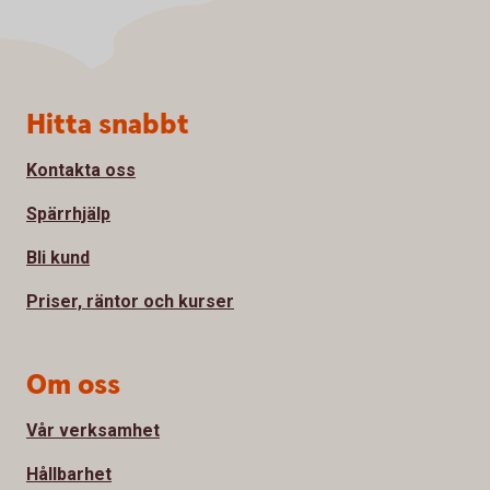
Sidfot
Hitta snabbt
Kontakta oss
Spärrhjälp
Bli kund
Priser, räntor och kurser
Om oss
Vår verksamhet
Hållbarhet