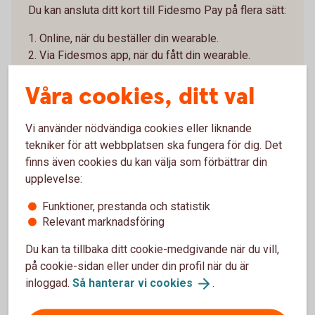
Du kan ansluta ditt kort till Fidesmo Pay på flera sätt:
1. Online, när du beställer din wearable.
2. Via Fidesmos app, när du fått din wearable.
3. I butik, när du köper enheten som stödjer Fidesmo
Våra cookies, ditt val
Pay.
4. När du har fått hem din wearable – Installera
Vi använder nödvändiga cookies eller liknande
appen Fidesmo
tekniker för att webbplatsen ska fungera för dig. Det
Ladda ner appen Fidesmo från Google Play eller
finns även cookies du kan välja som förbättrar din
App store. Lägg in dina kortuppgifter i appen genom
upplevelse:
att följa instruktionerna - om du inte redan gjort det i
samband med beställningen.
Funktioner, prestanda och statistik
Relevant marknadsföring
5. Identifiera dig i Fidesmos app för att aktivera
din wearable
Du kan ta tillbaka ditt cookie-medgivande när du vill,
Slutför anslutningen genom att signera med Mobilt
på cookie-sidan eller under din profil när du är
BankID och följa instruktionerna.
inloggad.
Så hanterar vi
cookies
.
6. Klart!