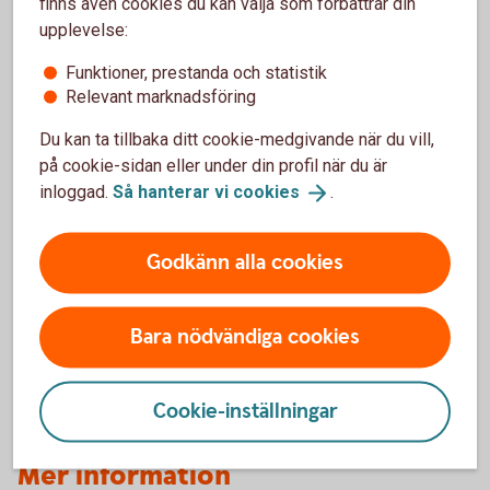
finns även cookies du kan välja som förbättrar din
upplevelse:
Funktioner, prestanda och statistik
Relevant marknadsföring
Våra aktiefonder
Du kan ta tillbaka ditt cookie-medgivande när du vill,
För att hitta våra aktiefonder - följ stegen:
på cookie-sidan eller under din profil när du är
inloggad.
Så hanterar vi
cookies
.
Gå till vår fondlista
Klicka på Typ av fond
Välj Aktiefonder
Godkänn alla cookies
Skaffa aktiefonder i Fondlistan
(spara.swedbank.se)
Bara nödvändiga cookies
Cookie-inställningar
Mer information