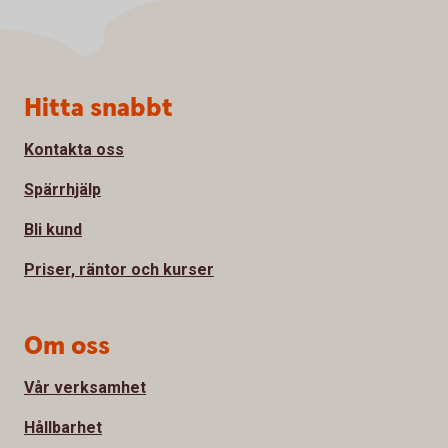
Sidfot
Hitta snabbt
Kontakta oss
Spärrhjälp
Bli kund
Priser, räntor och kurser
Om oss
Vår verksamhet
Hållbarhet