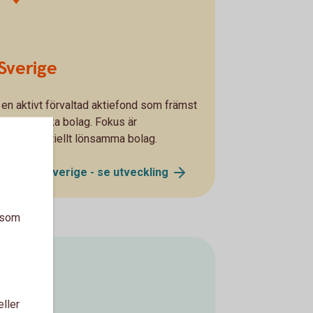
Sverige
n aktivt förvaltad aktiefond som främst
tora svenska bolag. Fokus är
a och potentiellt lönsamma bolag.
gsfond Sverige - se
utveckling
a som
eller