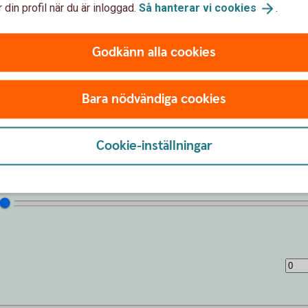
 din profil när du är inloggad.
Så hanterar vi
cookies
.
drig försent att börja spara. Även en liten summa kan växa
Godkänn alla cookies
(kr)
Bara nödvändiga cookies
Cookie-inställningar