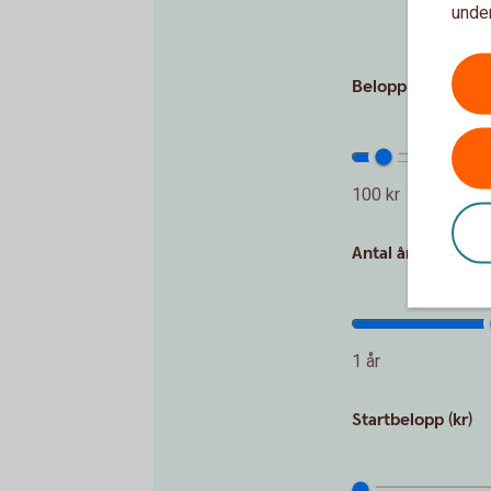
under
Det är al
Belopp per månad 
100 kr
Antal år
1 år
Startbelopp (kr)