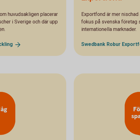
 som huvudsakligen placerar
Exportfond är mer nischad ä
scher i Sverige och där upp
fokus på svenska företag 
den.
internationella marknader.
ckling
Swedbank Robur Exportf
låg
Fö
sp