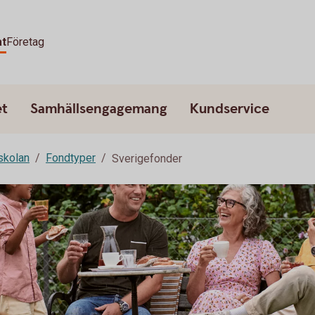
at
Företag
et
Samhällsengagemang
Kundservice
skolan
Fondtyper
Sverigefonder