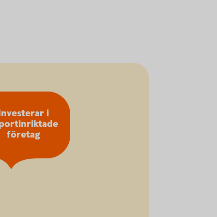
Investerar i
portinriktade
företag