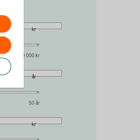
 över tid.
kr
30 000 kr
år
50 år
kr