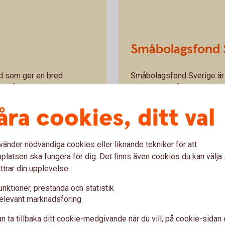
Småbolagsfond 
nd som ger en bred
Småbolagsfond Sverige är e
Målet är att likna indexet
placerar i små och medels
tillväxtbolag samt skalbar
åra cookies, ditt val
 se
utveckling
Swedbank Robur Småbola
vänder nödvändiga cookies eller liknande tekniker för att
latsen ska fungera för dig. Det finns även cookies du kan välj
ttrar din upplevelse:
unktioner, prestanda och statistik
elevant marknadsföring
Månadsspara i fonder
n ta tillbaka ditt cookie-medgivande när du vill, på cookie-sidan 