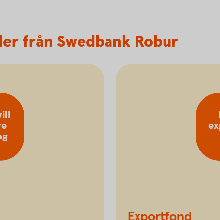
der från Swedbank Robur
ill
re
ex
ag
Exportfond