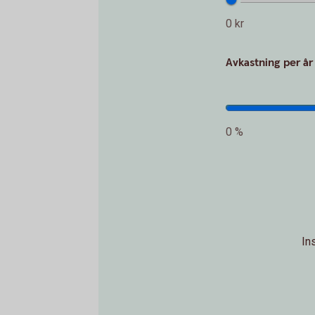
0 kr
Avkastning per år
0 %
In