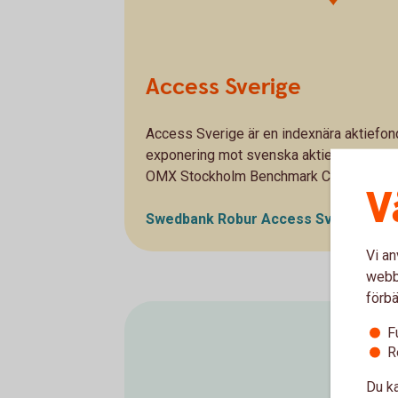
Access Sverige
Access Sverige är en indexnära aktiefo
exponering mot svenska aktiemarknaden. 
OMX Stockholm Benchmark Cap Gross.
V
Swedbank Robur Access Sverige A -
Vi an
webbp
förbä
F
R
Du ka