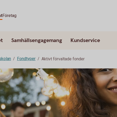
at
Företag
et
Samhällsengagemang
Kundservice
skolan
Fondtyper
Aktivt förvaltade fonder