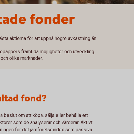
ltade fonder
bästa aktierna för att uppnå högre avkastning än
depappers framtida möjligheter och utveckling.
r och olika marknader.
altad fond?
va beslut om att köpa, sälja eller behålla ett
torer som de analyserar och värderar. Aktivt
tningen för det jämförelseindex som passiva