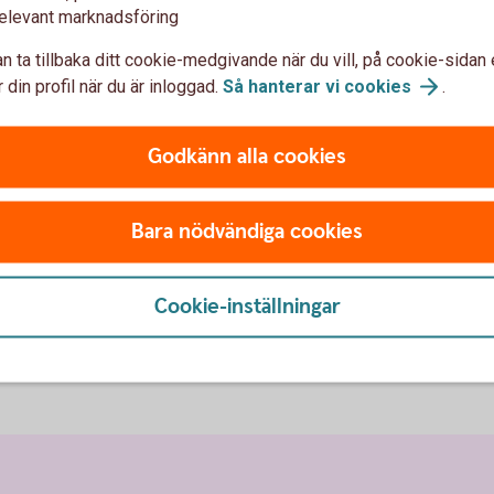
avkastningen på de marknader där
r
elevant marknadsföring
fonderna har sina placeringar. Målet är
n ta tillbaka ditt cookie-medgivande när du vill, på cookie-sidan 
alltså en avkastning som är högre än
 din profil när du är inloggad.
Så hanterar vi
cookies
.
fondens jämförelseindex.
Godkänn alla cookies
Bara nödvändiga cookies
Cookie-inställningar
v
fonder