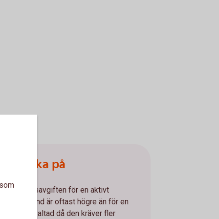
Att tänka på
a som
Förvaltningsavgiften för en aktivt
förvaltad fond är oftast högre än för en
passivt förvaltad då den kräver fler