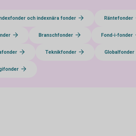
Indexfonder och indexnära fonder
Räntefonder
onder
Branschfonder
Fond-i-fonder
afonder
Teknikfonder
Globalfonder
gifonder