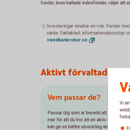
fonder, även kallade indexfonder, väljer att e
Investeringar innebär en risk. Fonder med
värde. Faktablad, informationsbroschyr oc
swedbankrobur.
se
.
Aktivt förvaltade fo
V
Vem passar de?
Vi an
webbp
Passar dig som är beredd att betala lite
förbä
mer för att du tror att en aktiv förvaltning
kan ge en bättre utveckling än en passiv.
F