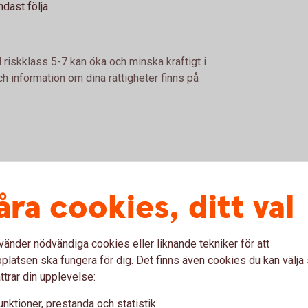
ndast följa.
 riskklass 5-7 kan öka och minska kraftigt i
h information om dina rättigheter finns på
nder
åra cookies, ditt val
Fördelar
vänder nödvändiga cookies eller liknande tekniker för att
latsen ska fungera för dig. Det finns även cookies du kan välj
I aktivt förvaltade fonder strävar
ttrar din upplevelse:
förvaltaren efter en avkastning som
överträffar den genomsnittliga
unktioner, prestanda och statistik