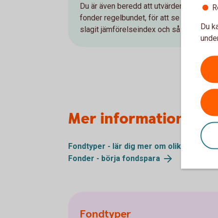
Du är även beredd att utvärdera dina
R
fonder regelbundet, för att se om de
Du ka
slagit jämförelseindex och så vidare.
under
Mer information
Fondtyper - lär dig mer om olika typer a
Fonder - börja
fondspara
Fondtyper