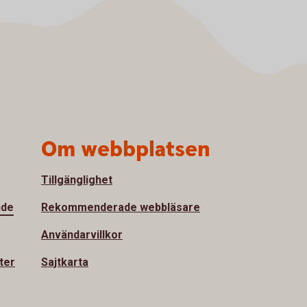
Om webbplatsen
Tillgänglighet
nde
Rekommenderade webbläsare
Användarvillkor
ter
Sajtkarta