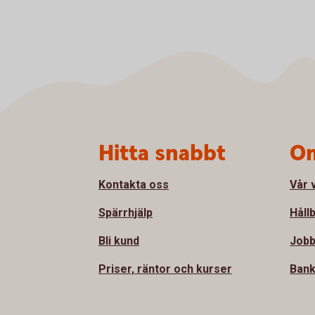
Sidfot
Hitta snabbt
Om
Kontakta oss
Vår 
Spärrhjälp
Håll
Bli kund
Jobb
Priser, räntor och kurser
Bank