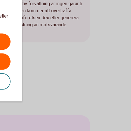
esurser. Aktiv förvaltning är ingen garanti
för att fonden kommer att överträffa
eller
fondens jämförelseindex eller generera
högre avkastning än motsvarande
indexfond.