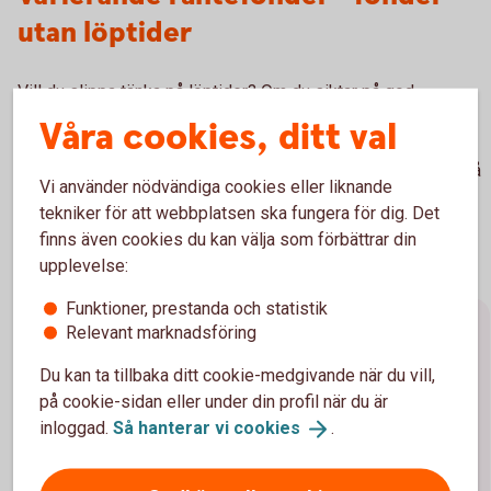
utan löptider
Vill du slippa tänka på löptider? Om du siktar på god
avkastning över tid och vill slippa bekymra dig över
Våra cookies, ditt val
börssvängningar och löptider kan så kallade varierande
räntefonder vara något för dig. Här väljer förvaltaren löptid på
Vi använder nödvändiga cookies eller liknande
placeringarna utifrån sin egen tro kring ränteutvecklingen
tekniker för att webbplatsen ska fungera för dig. Det
framöver.
finns även cookies du kan välja som förbättrar din
upplevelse:
Funktioner, prestanda och statistik
Relevant marknadsföring
Förräntningstakt, duration och
marknadsräntor
Du kan ta tillbaka ditt cookie-medgivande när du vill,
på cookie-sidan eller under din profil när du är
inloggad.
Så hanterar vi
cookies
.
Förräntningstakt/avkastning
Förräntningstakten (Yield to maturity) visar den