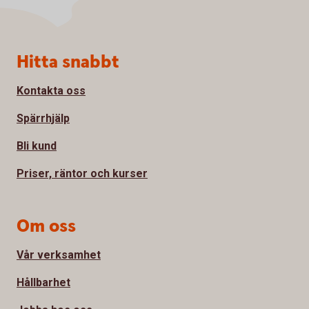
Sidfot
Hitta snabbt
Kontakta oss
Spärrhjälp
Bli kund
Priser, räntor och kurser
Om oss
Vår verksamhet
Hållbarhet