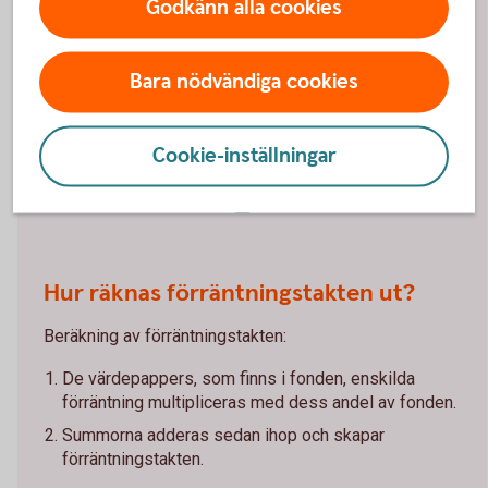
Godkänn alla cookies
avkastning som räntefonden skulle få 12 månader
framåt vid ett oförändrat ränteläge/oförändrade
marknadsräntor. Förräntningstakten uppdateras en
Bara nödvändiga cookies
gång i månaden. I angivna förräntningstakter är alla
avgifter redan dragna.
Cookie-inställningar
Förräntningstakten är på tapeten
(swedbank-aktiellt.se)
Hur räknas förräntningstakten ut?
Beräkning av förräntningstakten:
De värdepappers, som finns i fonden, enskilda
förräntning multipliceras med dess andel av fonden.
Summorna adderas sedan ihop och skapar
förräntningstakten.